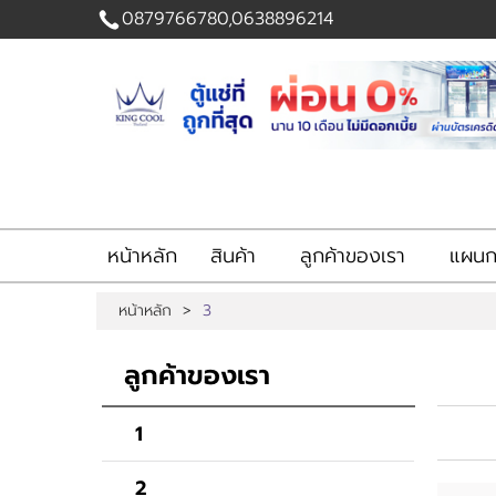
0879766780,0638896214
เข้าสู่
ระบบ
|
สมัคร
สมาชิก
สินค้าที่สนใจ
( 0 )
หน้าหลัก
สินค้า
ลูกค้าของเรา
แผนกส
หน้าหลัก
สินค้า
หน้าหลัก
>
3
ลูกค้าของเรา
แผนกสินค้า
ลูกค้าของเรา
บัญชีผู้ใช้
ติดต่อเรา
ขั้นตอนการสั่งซื้อ
1
แจ้งชำระเงิน
2
ข่าวสาร