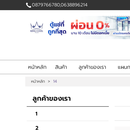
0879766780,0638896214
เข้าสู่
ระบบ
|
สมัคร
สมาชิก
สินค้าที่สนใจ
( 0 )
หน้าหลัก
สินค้า
ลูกค้าของเรา
แผนกส
หน้าหลัก
สินค้า
หน้าหลัก
>
14
ลูกค้าของเรา
แผนกสินค้า
ลูกค้าของเรา
บัญชีผู้ใช้
ติดต่อเรา
ขั้นตอนการสั่งซื้อ
1
แจ้งชำระเงิน
2
ข่าวสาร