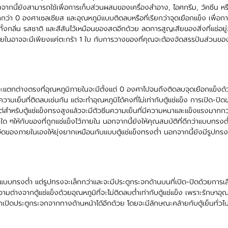
จากนี้ยังสามารถใช้เพื่อการเก็บส่วนผสมของเครื่องสำอาง, ไอศกรีม, วัคซีน ห
ต่ำกว่า 0 องศาเซลเซียส และอุณหภูมิแบบติดลบหรือที่เรียกว่าจุดเยือกแข็ง เพื่อก
าทั้งกลิ่น รสชาติ และสีสันไว้เหมือนของสดอีกด้วย ลดการสูญเสียของสิ่งที่แช่อยู
ภายในอาจจะมีเพียงแค่ตะกร้า 1 ใบ กับการวางของที่คุณจะต้องจัดสรรปันส่วนขอ
่จะแตกต่างตรงที่อุณหภูมิภายในจะมีตั้งแต่ 0 องศาไปจนถึงติดลบจุดเยือกแข็งด้
วามเย็นที่ติดลบเช่นกัน แต่จะทำอุณหภูมิได้คงที่ไม่เท่ากับตู้แช่แข็ง การเปิด-ปิดข
ำหรับตู้แช่แข็งทรงสูงแล้วจะมีตัวซีนความเย็นที่มีความหนาและแข็งแรงมากกว่
ใด ๆให้กับของที่ถูกแช่แข็งไว้ภายใน นอกจากนี้ยังให้คุณสมบัติที่ดีกว่าแบบทรง
องจัดของภายในเองให้ยุ่งยากเหมือนกับแบบตู้แช่แข็งทรงต่ำ นอกจากนี้ยังมีรูปทร
บบทรงต่ำ แต่รูปทรงจะเล็กกว่าและจะมีประตูกระจกด้านบนที่เปิด-ปิดด้วยการเลื่
ต่างจากตู้แช่แข็งด้วยอุณหภูมิที่จะไม่ติดลบต่ำเท่ากับตู้แช่แข็ง เพราะรักษาอุณห
ารถเปิดประตูกระจกจากทางด้านหน้าได้อีกด้วย โดยจะมีลักษณะคล้ายกับตู้เย็นทั่วไป