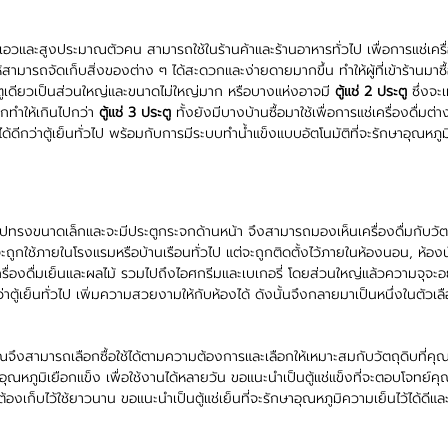
อวและสูงประมาณตัวคน สามารถใช้ในร้านค้าและร้านอาหารทั่วไป เพื่อการแช่เครื่
้นให้สามารถจัดเก็บสิ่งของต่าง ๆ ได้สะดวกและง่ายดายมากขึ้น ทำให้ผู้ที่เข้าร้านมาซ
ประตูเดียวเป็นส่วนใหญ่และขนาดไม่ใหญ่มาก หรือบางแห่งอาจมี
ตู้แช่ 2 ประตู
ซึ่งจะ
ูกทำให้เกินไปกว่า
ตู้แช่ 3 ประตู
ทั้งยังมีบางบ้านซื้อมาใช้เพื่อการแช่เครื่องดื่มต่าง
ีกว่าตู้เย็นทั่วไป พร้อมกับการมีระบบทำน้ำแข็งแบบอัตโนมัติที่จะรักษาอุณหภูมิ
 จะมีรูปทรงขนาดเล็กและจะมีประตูกระจกด้านหน้า จึงสามารถมองเห็นเครื่องดื่มกับวั
จะถูกใช้ภายในโรงแรมหรือบ้านเรือนทั่วไป แต่จะถูกติดตั้งไว้ภายในห้องนอน, ห้องนั
รื่องดื่มเย็นและผลไม้ รวมไปถึงไอศกรีมและเบเกอรี่ โดยส่วนใหญ่แล้วความจุจะอยู่
ตู้เย็นทั่วไป เพิ่มความสวยงามให้กับห้องได้ ดังนั้นจึงกลายมาเป็นหนึ่งในตัวเ
ึงสามารถเลือกซื้อใช้ได้ตามความต้องการและเลือกให้เหมาะสมกับวัตถุดิบที่คุ
อุณหภูมิเยือกแข็ง เพื่อใช้งานได้หลายวัน ขอแนะนำเป็นตู้แช่แข็งที่จะตอบโจทย์คุณไ
็นต้องเก็บไว้ใช้ยาวนาน ขอแนะนำเป็นตู้แช่เย็นที่จะรักษาอุณหภูมิความเย็นไว้ได้ดี