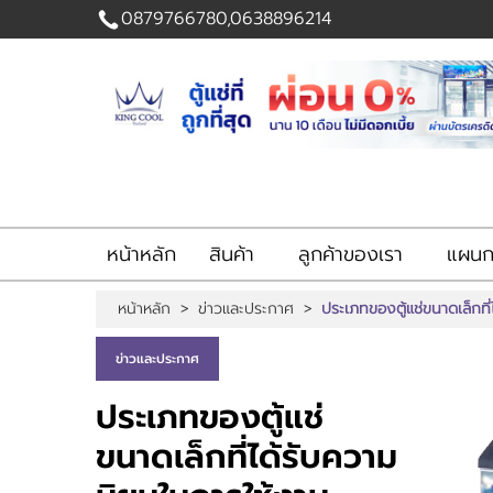
0879766780,0638896214
เข้าสู่
ระบบ
|
สมัคร
สมาชิก
สินค้าที่สนใจ
( 0 )
หน้าหลัก
สินค้า
ลูกค้าของเรา
แผนกส
หน้าหลัก
สินค้า
หน้าหลัก
>
ข่าวและประกาศ
>
ประเภทของตู้แช่ขนาดเล็กที
ลูกค้าของเรา
แผนกสินค้า
ข่าวและประกาศ
บัญชีผู้ใช้
ติดต่อเรา
ประเภทของตู้แช่
ขั้นตอนการสั่งซื้อ
แจ้งชำระเงิน
ขนาดเล็กที่ได้รับความ
ข่าวสาร