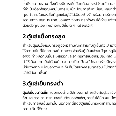
จนถึงขนาดกลาง ที่จะต้องมีการเก็บวัตถุดิบอาหารไว้ภายใน นอก
ที่จำเป็นต้องใช้อุณหภูมิในการแช่แข็ง โดยภายในจะมีอุณหภูมิที่
คุณค่าภายในของสิ่งที่ถูกแช่อยู่ไว้ได้เป็นอย่างดี พร้อมการรักษ
ความสูงจะอยู่ที่ประมาณช่วงเอว จึงสามารถใช้งานได้ง่าย แต่
ด้วยตัวคุณเอง เพราะจะไม่มีชั้นใด ๆ เตรียมไว้ให้
2.ตู้แช่แข็งทรงสูง
สำหรับตู้แช่แข็งแบบทรงสูงจะมีลักษณะคล้ายกับตู้เย็นทั่วไป แต
ให้ความเย็นที่มีความคงที่มากกว่า สำหรับตู้เย็นแล้วจะมีอุณหภูมิค
อาจจะทำให้ความเย็นระเหยออกและอาหารภายในอาจมีปัญหาได้ แต่ส
ทำให้เก็บความเย็นได้คงที่ ส่วนการเปิด-ปิดจะไม่ค่อยสร้างปัญหา
มีชั้นวางที่จะแบ่งของต่าง ๆ ให้เก็บได้อย่างครบทุกส่วน ไม่ต้
เข้าได้กับทุกพื้นที่
3.ตู้แช่เย็นทรงต่ำ
ตู้แช่เย็นขนาดเล็ก
แบบทรงต่ำจะมีลักษณะคล้ายคลึงกับตู้แช่แข็งแ
ซ้ายและขวา สามารถมองเห็นสิ่งของที่แช่อยู่ภายในได้ชัดเจน มีความ
สำหรับการแช่เย็นเท่านั้น นอกจากนี้ยังมีตู้แช่เย็นทรงต่ำที่สาม
ความเย็นที่ดีกว่า