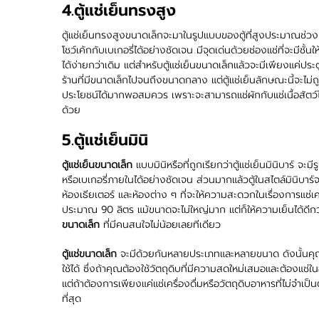
4.ตู้แช่เย็นทรงสูง
ตู้แช่เย็นทรงสูงขนาดเล็กจะมาในรูปแบบของตู้ที่สูงประมาณช่วงเ
โชว์เค้กกับเบเกอรี่ได้อย่างชัดเจน มีจุดเด่นด้วยช่องแช่ที่จะมีชั
ได้ง่ายกว่าเดิม แต่สำหรับตู้แช่เย็นขนาดเล็กแล้วจะมีเพียงแค่
ร้านที่มีขนาดเล็กไปจนถึงขนาดกลาง แต่ตู้แช่เย็นลักษณะนี้จะไม่ถ
ประโยชน์ได้มากพอสมควร เพราะจะสามารถแช่ผักกับแช่เนื้อสัตว์ได้ด
ด้วย
5.ตู้แช่เย็นมินิ
ตู้แช่เย็นขนาดเล็ก
แบบมินิหรือที่ถูกเรียกว่าตู้แช่เย็นมินิบาร์
หรือเบเกอรี่ภายในได้อย่างชัดเจน ส่วนมากแล้วตู้ในสไตล์มินิบาร์
ห้องเธียเตอร์ และห้องต่าง ๆ ที่จะให้ความสะดวกในเรื่องการแช่เค
ประมาณ 90 ลิตร แม้ขนาดจะไม่ใหญ่มาก แต่ก็ให้ความเย็นได้ดีกว่า
ขนาดเล็ก
ที่มีคนสนใจไม่น้อยเลยทีเดียว
ตู้แช่ขนาดเล็ก
จะมีด้วยกันหลายประเภทและหลายขนาด ดังนั้นคุณจ
ใช้ได้ ซึ่งถ้าคุณต้องใช้วัตถุดิบที่มีความสดใหม่เสมอและต้องแช่ใน
แต่ถ้าต้องการเพียงแค่แช่เครื่องดื่มหรือวัตถุดิบอาหารที่ไม่จำเป
ที่สุด