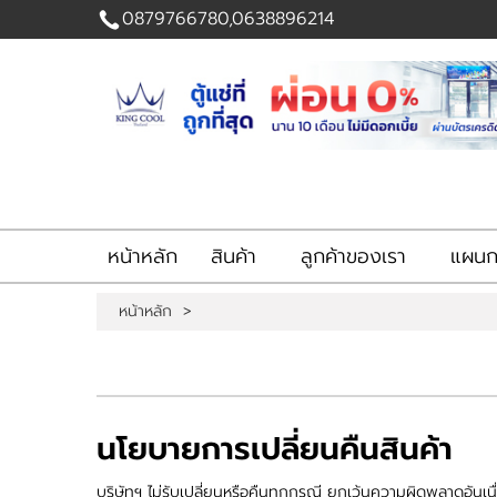
0879766780,0638896214
เข้าสู่
ระบบ
|
สมัคร
สมาชิก
สินค้าที่สนใจ
( 0 )
หน้าหลัก
สินค้า
ลูกค้าของเรา
แผนกส
หน้าหลัก
สินค้า
หน้าหลัก
>
ลูกค้าของเรา
แผนกสินค้า
บัญชีผู้ใช้
ติดต่อเรา
ขั้นตอนการสั่งซื้อ
แจ้งชำระเงิน
นโยบายการเปลี่ยนคืนสินค้า
ข่าวสาร
บริษัทฯ ไม่รับเปลี่ยนหรือคืนทุกกรณี ยกเว้นความผิดพลาดอันเน