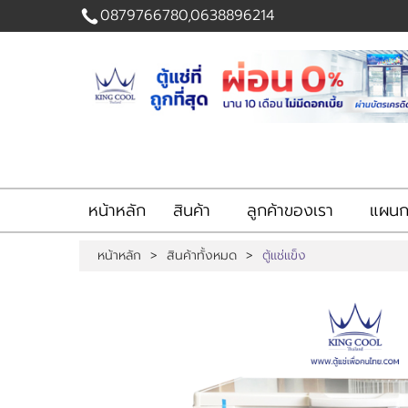
0879766780,0638896214
เข้าสู่
ระบบ
|
สมัคร
สมาชิก
สินค้าที่สนใจ
( 0 )
หน้าหลัก
สินค้า
ลูกค้าของเรา
แผนกส
หน้าหลัก
สินค้า
หน้าหลัก
>
สินค้าทั้งหมด
>
ตู้แช่แข็ง
ลูกค้าของเรา
แผนกสินค้า
บัญชีผู้ใช้
ติดต่อเรา
ขั้นตอนการสั่งซื้อ
แจ้งชำระเงิน
ข่าวสาร