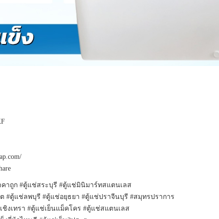
KF
hap.com/
hare
าคาถูก #ตู้แช่สระบุรี #ตู้แช่มินิมาร์ทสแตนเลส
งสิต #ตู้แช่ลพบุรี #ตู้แช่อยุธยา #ตู้แช่ปราจีนบุรี #สมุทรปราการ
แช่ฉะเชิงเทรา #ตู้แช่เย็นแม็คโคร #ตู้แช่สแตนเลส