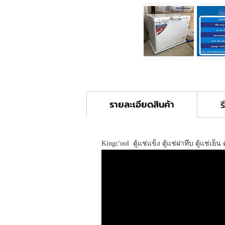
รายละเอียดสินค้า
ร
Kingc'ool ตู้แช่แข็ง ตู้แช่ฝาทึบ ตู้แช่เย็น