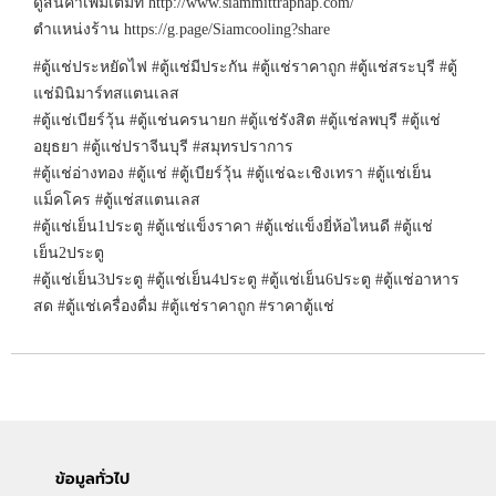
ดูสินค้าเพิ่มเติมที่ http://www.siammittraphap.com/
ตำแหน่งร้าน https://g.page/Siamcooling?share
#ตู้แช่ประหยัดไฟ #ตู้แช่มีประกัน #ตู้แช่ราคาถูก #ตู้แช่สระบุรี #ตู้
แช่มินิมาร์ทสแตนเลส
#ตู้แช่เบียร์วุ้น #ตู้แช่นครนายก #ตู้แช่รังสิต #ตู้แช่ลพบุรี #ตู้แช่
อยุธยา #ตู้แช่ปราจีนบุรี #สมุทรปราการ
#ตู้แช่อ่างทอง #ตู้แช่ #ตู้เบียร์วุ้น #ตู้แช่ฉะเชิงเทรา #ตู้แช่เย็น
แม็คโคร #ตู้แช่สแตนเลส
#ตู้แช่เย็น1ประตู #ตู้แช่แข็งราคา #ตู้แช่แข็งยี่ห้อไหนดี #ตู้แช่
เย็น2ประตู
#ตู้แช่เย็น3ประตู #ตู้แช่เย็น4ประตู #ตู้แช่เย็น6ประตู #ตู้แช่อาหาร
สด #ตู้แช่เครื่องดื่ม #ตู้แช่ราคาถูก #ราคาตู้แช่
ข้อมูลทั่วไป