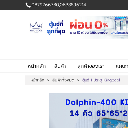
0879766780,0638896214
เข้าสู่
ระบบ
|
สมัคร
สมาชิก
สินค้าที่สนใจ
( 0 )
หน้าหลัก
สินค้า
ลูกค้าของเรา
แผนกส
หน้าหลัก
สินค้า
หน้าหลัก
>
สินค้าทั้งหมด
>
ตู้แช่ 1 ประตู Kingcool
ลูกค้าของเรา
แผนกสินค้า
บัญชีผู้ใช้
ติดต่อเรา
ขั้นตอนการสั่งซื้อ
แจ้งชำระเงิน
ข่าวสาร