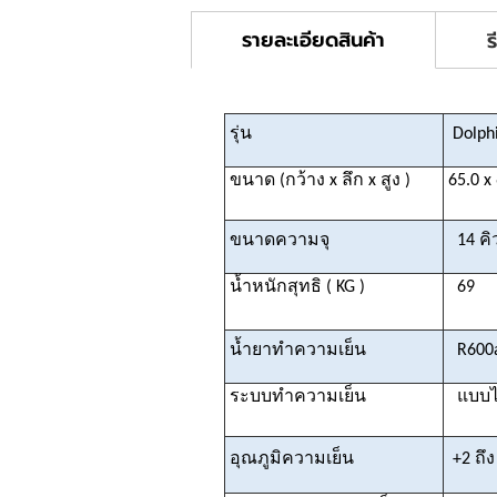
รายละเอียดสินค้า
ร
รุ่น
Dolphi
ขนาด (กว้าง x ลึก x สูง )
65.0 x 
ขนาดความจุ
14 คิ
น้ำหนักสุทธิ ( KG )
69
น้ำยาทำความเย็น
R600
ระบบทำความเย็น
แบบไม่
อุณภูมิความเย็น
+2 ถึง