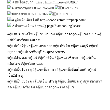
สนใจสอบถามLine :
https://lin.ee/yePUXKF
บริการลูกค้า 087-976-6780
0879766780
ฝ่ายขาย 097-110-9166
0971109166
ดูสินค้าเพิ่มเติมที่
http://www.siammittraphap.com/
ตำแหน่งร้าน
https://g.page/Siamcooling?share
#ตู้แช่ประหยัดไฟ
#ตู้แช่มีประกัน
#ตู้แช่ราคาถูก
#ตู้แช่สระบุรี
#ตู้
แช่มินิมาร์ทสแตนเลส
#ตู้แช่เบียร์วุ้น
#ตู้แช่นครนายก
#ตู้แช่รังสิต
#ตู้แช่ลพบุรี
#ตู้แช่
อยุธยา
#ตู้แช่ปราจีนบุรี
#สมุทรปราการ
#ตู้แช่อ่างทอง
#ตู้แช่
#ตู้เบียร์วุ้น
#ตู้แช่ฉะเชิงเทรา
#ตู้แช่เย็น
แม็คโคร
#ตู้แช่สแตนเลส
#ตู้แช่เย็น1ประตู
#ตู้แช่แข็งราคา
#ตู้แช่แข็งยี่ห้อไหนดี
#ตู้แช่
เย็น2ประตู
#ตู้แช่เย็น3ประตู
#ตู้แช่เย็น4ประตู
#ตู้แช่เย็น6ประตู #ตู้แช่อาหาร
สด #ตู้แช่เครื่องดื่ม #ตู้แช่ราคาถูก #ราคาตู้แช่