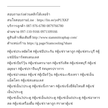
--------------------------------------------
สอบถามเร่งด่วนคลิกได้เลยจ้า
สนใจสอบถามLine : https://lin.ee/yePUXKF
บริการลูกค้า 087-976-6780 0879766780
ฝ่ายขาย 097-110-9166 0971109166
ดูสินค้าเพิ่มเติมที่ http://www.siammittraphap.com/
ตำแหน่งร้าน https://g.page/Siamcooling?share
#ตู้แช่ประหยัดไฟ #ตู้แช่มีประกัน #ตู้แช่ราคาถูก #ตู้แช่สระบุรี #ตู้
แช่มินิมาร์ทสแตนเลส
#ตู้แช่เบียร์วุ้น #ตู้แช่นครนายก #ตู้แช่รังสิต #ตู้แช่ลพบุรี #ตู้แช่
อยุธยา #ตู้แช่ปราจีนบุรี #สมุทรปราการ
#ตู้แช่อ่างทอง #ตู้แช่ #ตู้เบียร์วุ้น #ตู้แช่ฉะเชิงเทรา #ตู้แช่เย็น
แม็คโคร #ตู้แช่สแตนเลส
#ตู้แช่เย็น1ประตู #ตู้แช่แข็งราคา #ตู้แช่แข็งยี่ห้อไหนดี #ตู้แช่
เย็น2ประตู
#ตู้แช่เย็น3ประตู #ตู้แช่เย็น4ประตู #ตู้แช่เย็น6ประตู #ตู้แช่อาหาร
สด #ตู้แช่เครื่องดื่ม #ตู้แช่ราคาถูก #ราคาตู้แช่