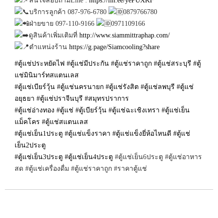
สนใจสอบถามLine :
https://lin.ee/yePUXKF
บริการลูกค้า 087-976-6780
0879766780
ฝ่ายขาย 097-110-9166
0971109166
ดูสินค้าเพิ่มเติมที่
http://www.siammittraphap.com/
ตำแหน่งร้าน
https://g.page/Siamcooling?share
#ตู้แช่ประหยัดไฟ
#ตู้แช่มีประกัน
#ตู้แช่ราคาถูก
#ตู้แช่สระบุรี
#ตู้
แช่มินิมาร์ทสแตนเลส
#ตู้แช่เบียร์วุ้น
#ตู้แช่นครนายก
#ตู้แช่รังสิต
#ตู้แช่ลพบุรี
#ตู้แช่
อยุธยา
#ตู้แช่ปราจีนบุรี
#สมุทรปราการ
#ตู้แช่อ่างทอง
#ตู้แช่
#ตู้เบียร์วุ้น
#ตู้แช่ฉะเชิงเทรา
#ตู้แช่เย็น
แม็คโคร
#ตู้แช่สแตนเลส
#ตู้แช่เย็น1ประตู
#ตู้แช่แข็งราคา
#ตู้แช่แข็งยี่ห้อไหนดี
#ตู้แช่
เย็น2ประตู
#ตู้แช่เย็น3ประตู
#ตู้แช่เย็น4ประตู
#ตู้แช่เย็น6ประตู #ตู้แช่อาหาร
สด #ตู้แช่เครื่องดื่ม #ตู้แช่ราคาถูก #ราคาตู้แช่